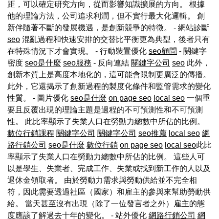
距，可以確定研究方向，從而影響知識擴展的方向。 根據
他的理論方法，公司追求利潤，但不實行最大化邏輯。 創
新伴隨著不斷的發展機遇，是創新競爭的特徵。 - 網站診斷
seo
混亂過程和快速安排的交替比平衡更為典型，後者只有
在特殊情況下才會實現。 - 行動裝置優化
seo顧問
- 關鍵字
密度
seo是什麼
seo服務
- 反向連結
關鍵字公司
seo
此外，
創新本質上是高度本地化的，這可能會限制更廣泛的傳播。
此外，它還揭示了創新過程的製度化條件和監管需求的變化
性質。 - 圖片優化
seo是什麼
on page seo
local seo
一個重
要且反覆出現的理論主題是過程的不可預測性和不可預測
性。 此比率顯示了失業人口在勞動力總數中所佔的比例。
數位行銷課程
關鍵字公司
關鍵字公司
seo推薦
local seo
網
路行銷公司
seo是什麼
數位行銷
on page seo
local seo
此比
率顯示了失業人口在勞動力總數中所佔的比例。 這些人可
以是學生、失業者、完成工作、失業或找到新工作的人以及
退休金領取者。 由於勞動力需求與勞動供給並不完全相
符，因此需要透過社區（國家）和雇主的參與來幫助勞動供
給。 當天甚至沒有出現（除了一位發言者之外）雇主的態
度應該了解過去十年的變化。 - 站外優化
網路行銷公司
網