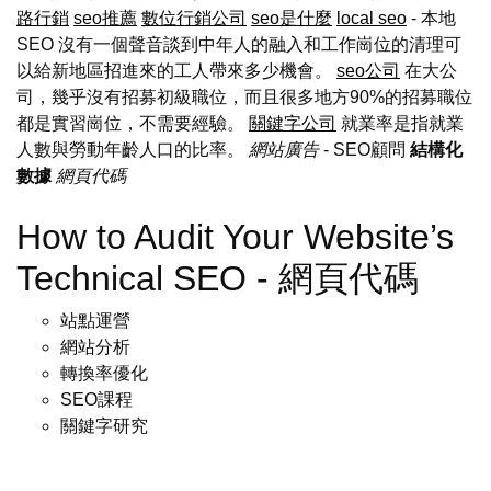
路行銷
seo推薦
數位行銷公司
seo是什麼
local seo
- 本地
SEO 沒有一個聲音談到中年人的融入和工作崗位的清理可
以給新地區招進來的工人帶來多少機會。
seo公司
在大公
司，幾乎沒有招募初級職位，而且很多地方90%的招募職位
都是實習崗位，不需要經驗。
關鍵字公司
就業率是指就業
人數與勞動年齡人口的比率。
網站廣告
- SEO顧問
結構化
數據
網頁代碼
How to Audit Your Website’s
Technical SEO - 網頁代碼
站點運營
網站分析
轉換率優化
SEO課程
關鍵字研究