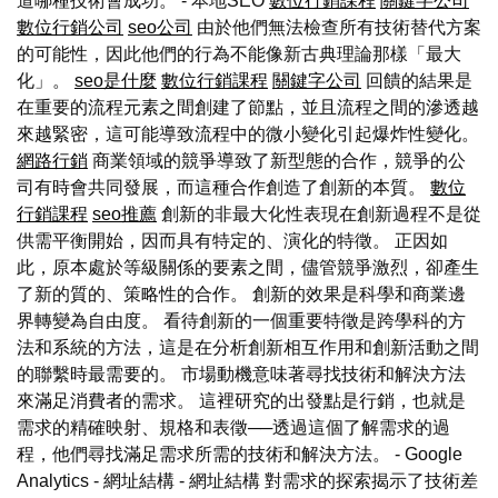
道哪種技術會成功。 - 本地SEO
數位行銷課程
關鍵字公司
數位行銷公司
seo公司
由於他們無法檢查所有技術替代方案
的可能性，因此他們的行為不能像新古典理論那樣「最大
化」。
seo是什麼
數位行銷課程
關鍵字公司
回饋的結果是
在重要的流程元素之間創建了節點，並且流程之間的滲透越
來越緊密，這可能導致流程中的微小變化引起爆炸性變化。
網路行銷
商業領域的競爭導致了新型態的合作，競爭的公
司有時會共同發展，而這種合作創造了創新的本質。
數位
行銷課程
seo推薦
創新的非最大化性表現在創新過程不是從
供需平衡開始，因而具有特定的、演化的特徵。 正因如
此，原本處於等級關係的要素之間，儘管競爭激烈，卻產生
了新的質的、策略性的合作。 創新的效果是科學和商業邊
界轉變為自由度。 看待創新的一個重要特徵是跨學科的方
法和系統的方法，這是在分析創新相互作用和創新活動之間
的聯繫時最需要的。 市場動機意味著尋找技術和解決方法
來滿足消費者的需求。 這裡研究的出發點是行銷，也就是
需求的精確映射、規格和表徵──透過這個了解需求的過
程，他們尋找滿足需求所需的技術和解決方法。 - Google
Analytics - 網址結構 - 網址結構 對需求的探索揭示了技術差