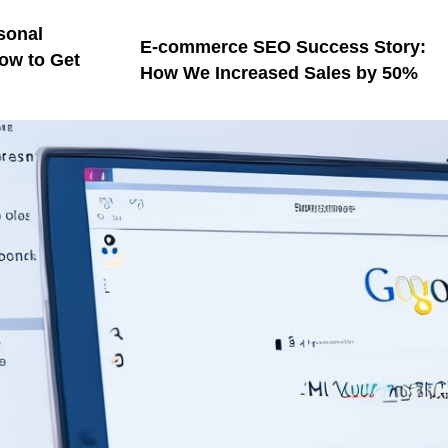
sonal
E-commerce SEO Success Story:
ow to Get
How We Increased Sales by 50%