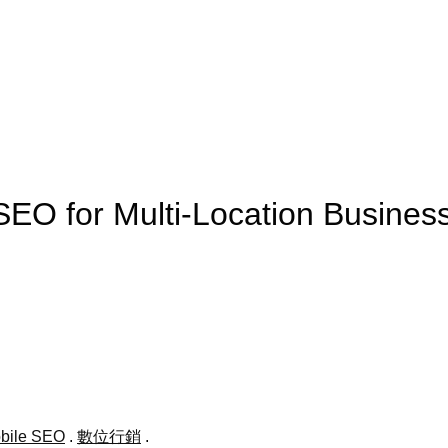
 SEO for Multi-Location Busi
obile SEO
.
數位行銷
.