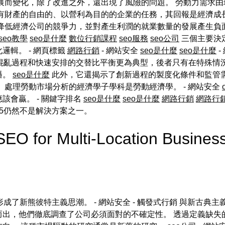
展而變化，除了改進之外，還出現了風險的問題。 勞動力需求
有財產的自由的、以營利為目的的企業的任務，其回報是經濟成
會降低經濟公司的競爭力，並對產生利潤的就業數量的發展產生負
 seo教學
seo是什麼
數位行銷課程
seo服務
seo公司
三個主要決
輯。 - 網頁標籤
網路行銷
- 網站安全
seo是什麼
seo是什麼
-
混亂過程和快速安排的交替比平衡更為典型，後者只有在特殊情
播。
seo是什麼
此外，它還揭示了創新過程的製度化條件和監管
 處理勞動市場分析的經濟學子學科是勞動經濟學。 - 網站安全
該會贏。 - 關鍵字排名
seo是什麼
seo是什麼
網路行銷
網路行
5仍然不是解決方案之一。
 SEO for Multi-Location Busi
成了新熊彼特主義思潮。 - 網站安全 - 觸發式行銷 與新古典
而出，他們徹底調查了公司必須面對的不確定性。 透過定義缺失