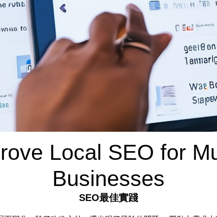
rove Local SEO for Mul
Businesses
SEO最佳實踐