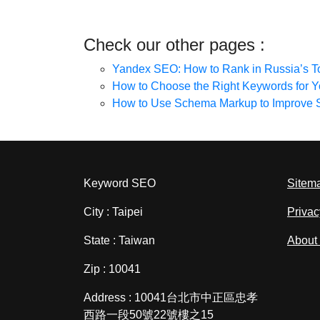
Check our other pages :
Yandex SEO: How to Rank in Russia’s T
How to Choose the Right Keywords for Y
How to Use Schema Markup to Improve
Keyword SEO
Sitem
City : Taipei
Privac
State : Taiwan
About
Zip : 10041
Address : 10041台北市中正區忠孝
西路一段50號22號樓之15