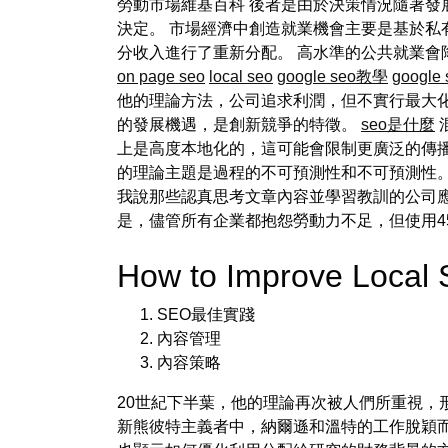
勞動市場維基百科 後者是由於決策情況隨著發
決定。 市場經濟中創造就業機會主要是基於私
分收入進行了重新分配。 高水準的公共就業
on page seo
local seo
google seo教學
google
他的理論方法，公司追求利潤，但不實行最大化邏
的發展機遇，是創新競爭的特徵。
seo是什麼
上是高度本地化的，這可能會限制更廣泛的傳
的理論主題是過程的不可預測性和不可預測性。
我說那些認真思考文章內容並學習教訓的公司應
是，儘管所有企業都抱怨勞動力不足，但使用4
How to Improve Local
SEO最佳實踐
內容管理
內容策略
20世紀下半葉，他的理論再次被人們所重視，形
新熊彼特主義者中，納爾遜和溫特的工作脫穎