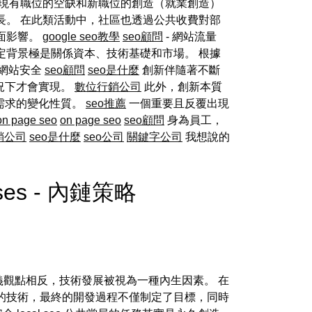
由現有職位的空缺和新職位的創造（就業創造）
長。 在此類活動中，社區也透過公共收費對部
面影響。
google seo教學
seo顧問
- 網站流量
定背景極是關係資本、技術基礎和市場。 根據
 網站安全
seo顧問
seo是什麼
創新伴隨著不斷
況下才會實現。
數位行銷公司
此外，創新本質
需求的變化性質。
seo推薦
一個重要且反覆出現
on page seo
on page seo
seo顧問
身為員工，
銷公司
seo是什麼
seo公司
關鍵字公司
我想說的
nesses - 內鏈策略
主義觀點相反，技術發展被視為一種內生因素。 在
的技術，最終的開發過程不僅制定了目標，同時