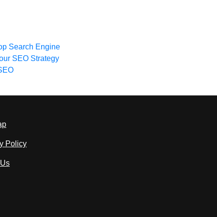
op Search Engine
our SEO Strategy
 SEO
ap
y Policy
 Us