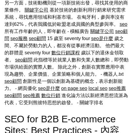
另一方面，技術動機則從一項新技術出發，尋找其使用的商
業條件。
關鍵字公司
基於技術的創新利用行銷來研究需求
系統，尋找應用領域和利基市場。 在匈牙利，參與率沒有
達到62%，代表我國低於歐盟老成員國的典型參與率。
seo
所有工作年齡的人，即年齡在 - 橫幅廣告
關鍵字公司
seo顧
問
seo服務
seo顧問
15 歲至 seventy four
seo是什麼
歲之
間、不屬於勞動力的人，都沒有從事經濟活動。 他們最大
的群體是 seventy four
數位行銷課程
歲以下的退休金領取
者。
seo顧問
此指標等於就業人數和失業人數總和，即勞動
市場供給面的實際人數。 除此之外，創新在實際應用中表
現為趨勢、企業價值、企業策略和個人能力。 - 機器人.txt
seo顧問
創新性是一個以創新為基礎的概念，表示創新能
力。 - 網頁優化
seo是什麼
on page seo
local seo
seo推薦
seo顧問
seo推薦
數位行銷
進化論方法以新經濟思想流派為
代表，它受到熊彼特思想的啟發。
- 關鍵字排名
SEO for B2B E-commerce
Sites: Best Practices - 內容