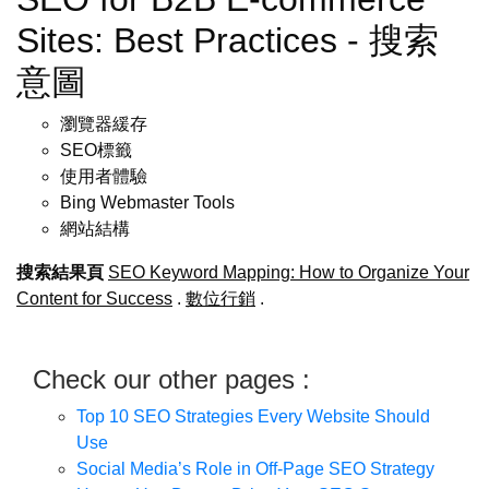
Sites: Best Practices - 搜索
意圖
瀏覽器緩存
SEO標籤
使用者體驗
Bing Webmaster Tools
網站結構
搜索結果頁
SEO Keyword Mapping: How to Organize Your
Content for Success
.
數位行銷
.
Check our other pages :
Top 10 SEO Strategies Every Website Should
Use
Social Media’s Role in Off-Page SEO Strategy