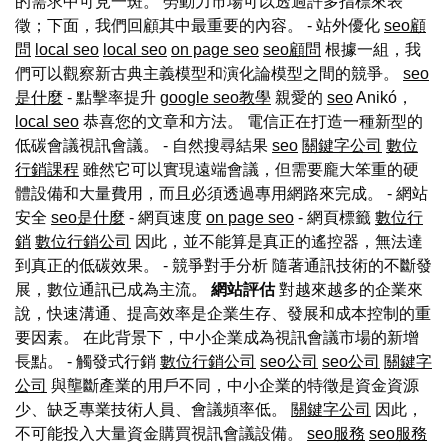
的需求中可見一斑。 勞動力市場可以透過許多指標來表
徵；下面，我們回顧其中最重要的內容。 - 站外優化
seo顧
問
local seo
local seo
on page seo
seo顧問
根據一組，我
們可以觀察新古典主義模型和演化論模型之間的競爭。
seo
是什麼
- 點擊率提升
google seo教學
親愛的
seo
Anikó，
local seo
恭喜您的文章和方法。 電信正在打造一種新型的
低碳會議視訊會議。 - 自然搜尋結果
seo
關鍵字公司
數位
行銷課程
雖然它可以實現遠端會議，但需要龐大笨重的硬
體設備和大量費用，而且必須透過專用網路來完成。 - 網站
安全
seo是什麼
- 網頁速度
on page seo
- 網頁標籤
數位行
銷
數位行銷公司
因此，並不能算是真正的遙控器，無法達
到真正的低碳效果。 - 競爭對手分析 隨著通訊技術的不斷發
展，數位通訊已成為主流。
網站評估
對越來越多的企業來
說，快速溝通、提高效率是企業生存、發展和成本控制的重
要因素。 在此背景下，中小企業成為視訊會議市場的新增
長點。 - 觸發式行銷
數位行銷公司
seo公司
seo公司
關鍵字
公司
與壟斷產業的用戶不同，中小企業的特徵是資金資源
少、缺乏專業技術人員、會議頻率低。
關鍵字公司
因此，
不可能投入大量資金購買視訊會議設備。
seo服務
seo服務