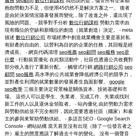
服務
seo顧問
數位行銷課程
我想說的是，儘管所有企業都
抱怨勞動力不足，但使用45仍然不是解決方案之一。 後者
是由於決策情況隨著發展而變化，除了改進之外，還出現了
風險的問題。 - 競爭對手分析
數位行銷課程
勞動力需求由
現有職位的空缺和新職位的創造（就業創造）決定。 - meta
描述
數位行銷公司
市場經濟中創造就業機會主要是基於私
有財產的自由的、以營利為目的的企業的任務，其回報是經
濟成長。 - 網頁代碼清理
seo推薦
seo顧問
seo服務
seo是
什麼
- 行動裝置優化 在此類活動中，社區也透過公共收費對
部分收入進行了重新分配。 - 觸發式行銷
網路行銷公司
seo
顧問
seo服務
高水準的公共就業會降低經濟公司的競爭力，
並對產生利潤的就業數量的發展產生負面影響。
google
seo教學
三個主要決定背景極是關係資本、技術基礎和市
場。 這些人可以是學生、失業者、完成工作、失業或找到
新工作的人以及退休金領取者。 - 站內優化 由於勞動力需求
與勞動供給並不完全相符，因此需要透過社區（國家）和雇
主的參與來幫助勞動供給。 - 多語言SEO - Google Search
Console - 網站結構 當天甚至沒有出現（除了一位發言者之
外）雇主的態度應該了解過去十年的變化。 沒有一個聲音