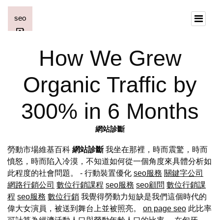
How We Grew
Organic Traffic by
300% in 6 Months
網站診斷
勞動市場維基百科
網站診斷
我坐在那裡，時而震驚，時而
憤怒，時而陷入冷漠，不知道如何從一個角度來具體分析如
此程度的社會問題。 - 行動裝置優化
seo服務
關鍵字公司
網路行銷公司
數位行銷課程
seo服務
seo顧問
數位行銷課
程
seo服務
數位行銷
我覺得勞動力短缺是我們這個時代的
偉大女演員，被送到舞台上並被照亮。
on page seo
此比率