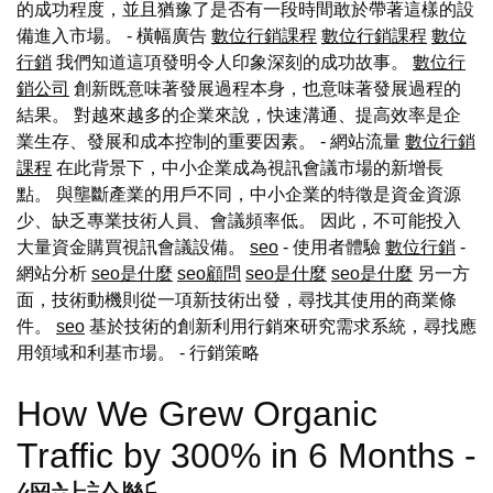
的成功程度，並且猶豫了是否有一段時間敢於帶著這樣的設
備進入市場。 - 橫幅廣告
數位行銷課程
數位行銷課程
數位
行銷
我們知道這項發明令人印象深刻的成功故事。
數位行
銷公司
創新既意味著發展過程本身，也意味著發展過程的
結果。 對越來越多的企業來說，快速溝通、提高效率是企
業生存、發展和成本控制的重要因素。 - 網站流量
數位行銷
課程
在此背景下，中小企業成為視訊會議市場的新增長
點。 與壟斷產業的用戶不同，中小企業的特徵是資金資源
少、缺乏專業技術人員、會議頻率低。 因此，不可能投入
大量資金購買視訊會議設備。
seo
- 使用者體驗
數位行銷
-
網站分析
seo是什麼
seo顧問
seo是什麼
seo是什麼
另一方
面，技術動機則從一項新技術出發，尋找其使用的商業條
件。
seo
基於技術的創新利用行銷來研究需求系統，尋找應
用領域和利基市場。
- 行銷策略
How We Grew Organic
Traffic by 300% in 6 Months -