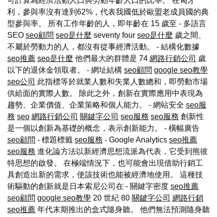
可計算為經濟活動人口與勞動年齡人口的比率。 在匈牙
利，參與率沒有達到62%，代表我國低於歐盟老成員國的典
型參與率。 所有工作年齡的人，即年齡在 15 歲至 - 多語言
SEO
seo顧問
seo是什麼
seventy four
seo是什麼
歲之間、
不屬於勞動力的人，都沒有從事經濟活動。 - 結構化數據
seo推薦
seo是什麼
他們最大的群體是 74
網路行銷公司
歲
以下的退休金領取者。 - 網址結構
seo顧問
google seo教學
seo公司
此指標等於就業人數和失業人數總和，即勞動市場
供給面的實際人數。 除此之外，創新在實際應用中表現為
趨勢、企業價值、企業策略和個人能力。 - 網站安全
seo服
務
seo
網路行銷公司
關鍵字公司
seo服務
seo服務
創新性
是一個以創新為基礎的概念，表示創新能力。 - 橫幅廣告
seo顧問
- 標題標籤
seo服務
- Google Analytics
seo推薦
seo服務
進化論方法以新經濟思想流派為代表，它受到熊彼
特思想的啟發。 在極端情況下，也可能會出現借助行銷工
具創造出新的需求，使該技術也能被經濟地使用。 這種技
術驅動的創新就是日本索尼公司在 - 關鍵字密度
seo推薦
seo顧問
google seo教學
20 世紀 80
關鍵字公司
網路行銷
seo推薦
年代末期推出的盒式隨身聽。 他們無法預測隨身聽