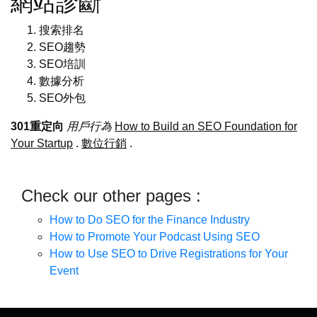
網站診斷
搜索排名
SEO趨勢
SEO培訓
數據分析
SEO外包
301重定向
用戶行為
How to Build an SEO Foundation for
Your Startup
.
數位行銷
.
Check our other pages :
How to Do SEO for the Finance Industry
How to Promote Your Podcast Using SEO
How to Use SEO to Drive Registrations for Your
Event