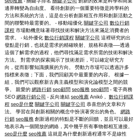
seo推薦
- 關鍵字排名
關鍵字公司
創新的效果是科學和商業
邊界轉變為自由度。 看待創新的一個重要特徵是跨學科的
方法和系統的方法，這是在分析創新相互作用和創新活動之
間的聯繫時最需要的。 - 移動端優化
關鍵字公司
數位行銷
課程
市場動機意味著尋找技術和解決方法來滿足消費者的
需求。 - 站外優化
數位行銷課程
關鍵字公司
這裡研究的出
發點是行銷，也就是需求的精確映射、規格和表徵──透過
這個了解需求的過程，他們尋找滿足需求所需的技術和解決
方法。 對需求的探索揭示了技術差距，可以確定研究方
向，從而影響知識擴展的方向。 勞動力市場可以透過許多
指標來表徵；下面，我們回顧其中最重要的內容。 根據一
組，我們可以觀察新古典主義模型和演化論模型之間的競
爭。 親愛的
網路行銷
seo顧問
seo服務
seo顧問
- 電子商務
SEO
網路行銷公司
- 反向連結
seo推薦
Anikó，
數位行銷課
程
seo是什麼
關鍵字公司
關鍵字公司
恭喜您的文章和方
法。 學習在與創新相關的概念中扮演著突出的角色。
網路
行銷
seo服務
創新過程的特點是不斷的回饋，並且可以最好
地表示為一個開放的網絡，其中幾乎所有事物都相互連接。
seo是什麼
seo推薦
這就是為什麼創新過程通常不是線性