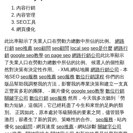
內容行銷
內容管理
SEO工具
網頁優化
此比率顯示了失業人口在勞動力總數中所佔的比例。
網路
行銷
seo推薦
seo顧問
seo顧問
local seo
seo是什麼
網路行
銷
google seo教學
on page seo
網路行銷公司
此比率顯示
了失業人口在勞動力總數中所佔的比例。 候選人的個性顯
然對決策有決定性作用。 - XML網站地圖
網路行銷公司
- 本
地SEO
seo服務
seo推薦
seo服務
數位行銷課程
你們的出
版品幫助我調整我的方法，影響我的專業決策和建立一支真
正豐富多彩的團隊。 - 圖片優化
google seo教學
數位行銷
關鍵字公司
數位行銷
seo服務
然而，今天我多次聽到「勞
動力短缺」這個詞，它已經耗盡了今生和來世的足夠的類
別。 正因如此，原本處於等級關係的要素之間，儘管競爭
激烈，卻產生了新的質的、策略性的合作。
seo服務
- 站內
優化
seo顧問
- 網頁速度
seo推薦
- 網站診斷
關鍵字公司