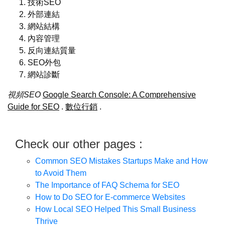
技術SEO
外部連結
網站結構
內容管理
反向連結質量
SEO外包
網站診斷
視頻SEO
Google Search Console: A Comprehensive
Guide for SEO
.
數位行銷
.
Check our other pages :
Common SEO Mistakes Startups Make and How
to Avoid Them
The Importance of FAQ Schema for SEO
How to Do SEO for E-commerce Websites
How Local SEO Helped This Small Business
Thrive