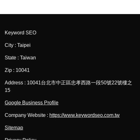
Keyword SEO
City : Taipei
State : Taiwan
Zip : 10041
Address : 10041台北市中正區忠孝西路一段50號22號樓之
15
Google Business Profile
Company Website :
https://www.keywordseo.com.tw
Sitemap