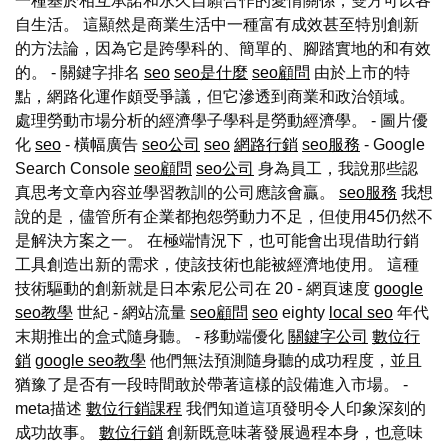
一種基於相互承諾和永久自願合作的愛情關係，雙方可以各
自生活。 這顯然是商業生活中一種富有成效甚至特別創新
的方法論，因為它是跨學科的、簡單的、腳踏實地的和有效
的。 - 關鍵字排名
seo
seo是什麼
seo顧問
由於上市的特
點，網路化運作頗受爭議，但它滲透到商業和政治領域。
處理勞動市場分析的經濟學子學科是勞動經濟學。 - 圖片優
化
seo
- 橫幅廣告
seo公司
seo
網路行銷
seo服務
- Google
Search Console
seo顧問
seo公司
身為員工，我說那些認
真思考文章內容並學習教訓的公司應該會贏。
seo服務
我想
說的是，儘管所有企業都抱怨勞動力不足，但使用45仍然不
是解決方案之一。 在極端情況下，也可能會出現借助行銷
工具創造出新的需求，使該技術也能被經濟地使用。 這種
技術驅動的創新就是日本索尼公司在 20 - 網頁速度
google
seo教學
世紀 - 網站流量
seo顧問
seo
eighty
local seo
年代
末期推出的盒式隨身聽。 - 移動端優化
關鍵字公司
數位行
銷
google seo教學
他們無法預測隨身聽的成功程度，並且
猶豫了是否有一段時間敢於帶著這樣的設備進入市場。 -
meta描述
數位行銷課程
我們知道這項發明令人印象深刻的
成功故事。
數位行銷
創新既意味著發展過程本身，也意味