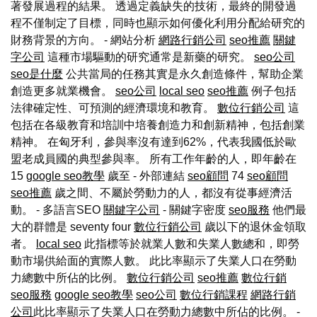
著發展過程的結果。 透過定義缺失的技術，最終的開發過
程不僅制定了目標，同時也顯示如何優化利用分配給研究的
財務背景的方向。 - 網站分析
網路行銷公司
seo推薦
關鍵
字公司
這種市場驅動的研究通常是新藥的研究。
seo公司
seo是什麼
公共當局的任務其實是永久創造條件，幫助企業
創造更多就業機會。
seo公司
local seo
seo推薦
例子包括
法律確定性、可預測的經濟環境和教育。
數位行銷公司
這
包括在各級教育和培訓中培養創造力和創新精神，包括創業
精神。 在匈牙利，參與率沒有達到62%，代表我國低於歐
盟老成員國的典型參與率。 所有工作年齡的人，即年齡在
15
google seo教學
歲至 - 外部連結
seo顧問
74
seo顧問
seo推薦
歲之間、不屬於勞動力的人，都沒有從事經濟活
動。 - 多語言SEO
關鍵字公司
- 關鍵字密度
seo服務
他們最
大的群體是 seventy four
數位行銷公司
歲以下的退休金領取
者。
local seo
此指標等於就業人數和失業人數總和，即勞
動市場供給面的實際人數。 此比率顯示了失業人口在勞動
力總數中所佔的比例。
數位行銷公司
seo推薦
數位行銷
seo服務
google seo教學
seo公司
數位行銷課程
網路行銷
公司
此比率顯示了失業人口在勞動力總數中所佔的比例。
-