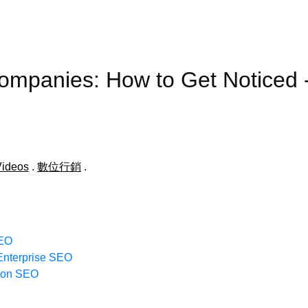
Companies: How to Get Notice
Videos
.
數位行銷
.
SEO
Enterprise SEO
s on SEO