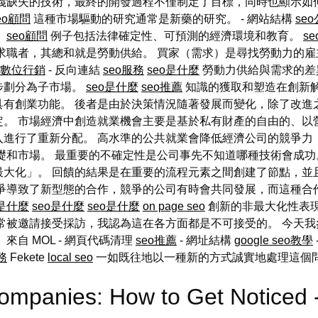
義缺失的技術，最終的開發過程不僅制定了目標，同時也顯示如何
eo顧問
這種市場驅動的研究通常是新藥的研究。 - 網站結構
se
。
seo顧問
例子包括法律確定性、可預測的經濟環境和教育。
s
職者，其總和就是勞動供給。 買家（需求）是尋找勞動力的雇主，
數位行銷
- 反向連結
seo服務
seo是什麼
勞動力供給與需求的差
步劃分為子市場。
seo是什麼
seo推薦
知識的獲取和塑造在創新
有創業功能。 後者是由於決策情況隨著發展而變化，除了改進
定。 市場經濟中創造就業機會主要是基於私有財產的自由的、以
入進行了重新分配。 高水準的公共就業會降低經濟公司的競爭力
礎和市場。 最重要的不確定性是公司事先不知道哪種技術會成功
最大化」。 回饋的結果是在重要的流程元素之間創建了節點，並
競爭導致了新型態的合作，競爭的公司有時會共同發展，而這種合
o是什麼
seo是什麼
seo是什麼
on page seo
創新的非最大化性表
常被邀請接受採訪，我認為這在各方面都是不可接受的。 今天
自 MOL - 網頁代碼清理
seo推薦
- 網址結構
google seo教學
務
Fekete
local seo
一如既往地以一種新的方式誠實地處理這個
 Companies: How to Get Notic