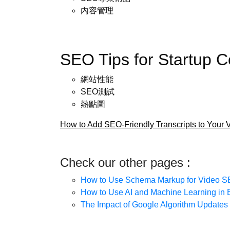
內容管理
SEO Tips for Startup 
網站性能
SEO測試
熱點圖
How to Add SEO-Friendly Transcripts to Your 
Check our other pages :
How to Use Schema Markup for Video 
How to Use AI and Machine Learning in 
The Impact of Google Algorithm Update