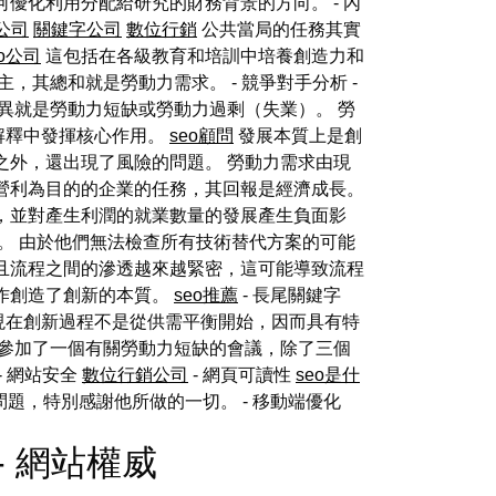
優化利用分配給研究的財務背景的方向。 - 內
o公司
關鍵字公司
數位行銷
公共當局的任務其實
eo公司
這包括在各級教育和培訓中培養創造力和
其總和就是勞動力需求。 - 競爭對手分析 -
異就是勞動力短缺或勞動力過剩（失業）。 勞
解釋中發揮核心作用。
seo顧問
發展本質上是創
之外，還出現了風險的問題。 勞動力需求由現
營利為目的的企業的任務，其回報是經濟成長。
，並對產生利潤的就業數量的發展產生負面影
。 由於他們無法檢查所有技術替代方案的可能
且流程之間的滲透越來越緊密，這可能導致流程
作創造了創新的本質。
seo推薦
- 長尾關鍵字
現在創新過程不是從供需平衡開始，因而具有特
我參加了一個有關勞動力短缺的會議，除了三個
- 網站安全
數位行銷公司
- 網頁可讀性
seo是什
問題，特別感謝他所做的一切。
- 移動端優化
ed - 網站權威