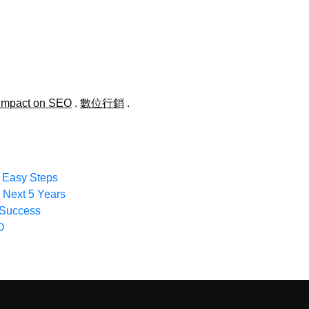
 Impact on SEO
.
數位行銷
.
 Easy Steps
e Next 5 Years
 Success
O