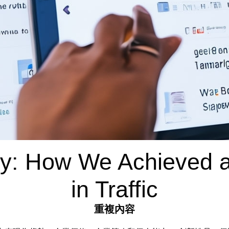
y: How We Achieved a
in Traffic
重複內容