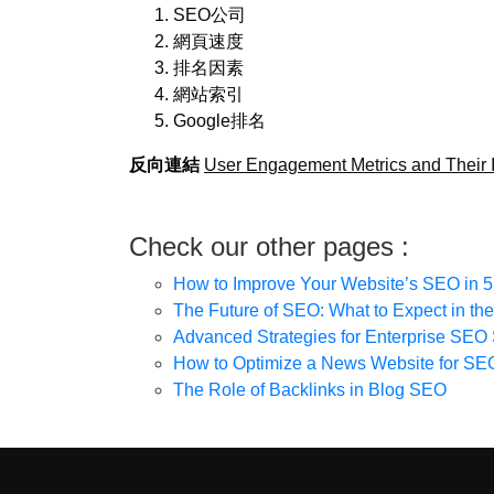
SEO公司
網頁速度
排名因素
網站索引
Google排名
反向連結
User Engagement Metrics and Their
Check our other pages :
How to Improve Your Website’s SEO in 5
The Future of SEO: What to Expect in th
Advanced Strategies for Enterprise SEO
How to Optimize a News Website for SE
The Role of Backlinks in Blog SEO