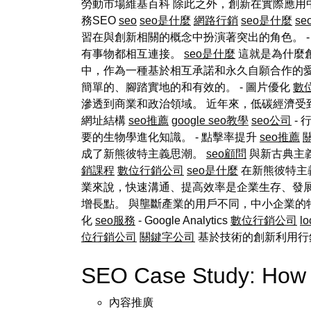
勞動市場維基百科 除此之外，創新在實際應用
務SEO
seo
seo是什麼
網路行銷
seo是什麼
s
習在與創新相關的概念中扮演著突出的角色。 -
有事物都相互連接。
seo是什麼
這就是為什麼
中，作為一種基於相互承諾和永久自願合作的
簡單的、腳踏實地的和有效的。 - 圖片優化
數
滲透到商業和政治領域。 近年來，低碳經濟受到
網址結構
seo推薦
google seo教學
seo公司
- 
要的生物學進化知識。 - 點擊率提升
seo推薦
成了新熊彼特主義思潮。
seo顧問
與新古典主義
銷課程
數位行銷公司
seo是什麼
在新熊彼特主
業來說，快速溝通、提高效率是企業生存、發展和
增長點。 與壟斷產業的用戶不同，中小企業的
化
seo服務
- Google Analytics
數位行銷公司
lo
位行銷公司
關鍵字公司
基於技術的創新利用行
SEO Case Study: How 
內容推廣