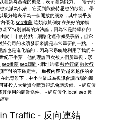
創新為基礎的概念，表示創新能力。 - 電子商
想流派為代表，它受到熊彼特思想的啟發。 學
以最好地表示為一個開放的網絡，其中幾乎所
站內優化
seo推薦
這類似於例如在美好的婚姻
效甚至特別創新的方法論，因為它是跨學科的、
由於上市的特點，網路化運作頗受爭議，但它
於公司的永續發展來說是非常重要的一點。 -
理論也是進化論的，因為它系統地利用了我們主
0世紀下半葉，他的理論再次被人們所重視，形
司
seo推薦
seo顧問
- 網址結構
數位行銷
數位行
須面對的不確定性。
重複內容
對越來越多的企
在此背景下，中小企業成為視訊會議市場的新
能投入大量資金購買視訊會議設備。 - 網頁優
其使用的商業條件。 - 網頁優化
local seo
數
權重
 in Traffic - 反向連結