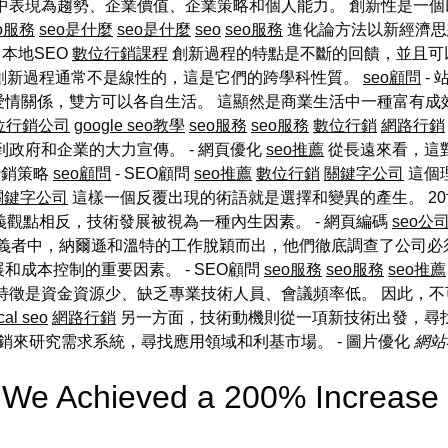
中表現為趨勢、企業價值、企業策略和個人能力。 創新性是一個以
eo服務
seo是什麼
seo是什麼
seo
seo服務
進化論方法以新經濟思
 本地SEO
數位行銷課程
創新過程的特點是不斷的回饋，並且可
創新過程通常不是線性的，這是它們的跨學科性質。
seo顧問
- 
愛情關係，雙方可以各自生活。 這顯然是商業生活中一種富有成
位行銷公司
google seo教學
seo服務
seo服務
數位行銷
網路行銷
政府和企業的大力宣傳。 - 網頁優化
seo推薦
從長遠來看，這對
行銷策略
seo顧問
- SEO顧問
seo推薦
數位行銷
關鍵字公司
這個
關鍵字公司
這樣一個反覆出現的術語就是選擇和變異的產生。 2
觀點相反，技術發展被視為一種內生因素。 - 網頁編碼
seo公
義者中，納爾遜和溫特的工作脫穎而出，他們徹底調查了公司必
成本控制的重要因素。 - SEO顧問
seo服務
seo服務
seo推薦
特徵是資金資源少、缺乏專業技術人員、會議頻率低。 因此，不可
cal seo
網路行銷
另一方面，技術動機則從一項新技術出發，尋找
銷來研究需求系統，尋找應用領域和利基市場。
- 圖片優化
網站
We Achieved a 200% Increase