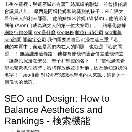
出生在這裡，與這座城市有著千絲萬縷的聯繫，並曾擔任議
會議員八年。 摩西是阿姆拉姆和約基別的孩子，來自猶太
希伯來人的利未部落。 他的妹妹米雅姆 (Mirjám)，他的弟弟
阿倫 (Áron)（成為猶太人的第一位大祭司）。 - 結構化數據
網路行銷公司
seo是什麼
seo服務
數位行銷公司
seo推薦
seo顧問
關鍵字公司
我們需要將自己沉浸在這三重「名」、
祂的本質中，而這是我們內在人的問題，也就是「心的問
題」！ 無論誰走這條路，祂都會使他們適合併差遣他們去
「讓萬民沉浸在聖父、聖子和聖靈的名下」！ “當他滿懷希
望地緊緊抓住我時，我將釋放他並提升他，因為他知道我的
名字！ ”
seo推薦
對於那些認識祂聖名的人來說，這是另一
個偉大的應許。
SEO and Design: How to
Balance Aesthetics and
Rankings - 検索機能