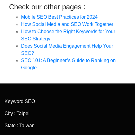
Check our other pages :
Mobile SEO Best Practices for 2024
How Social Media and SEO Work Together
How to Choose the Right Keywords for Your
SEO Strategy
Does Social Media Engagement Help Your
SEO?
SEO 101: A Beginner’s Guide to Ranking on
Google
Keyword SEO
City : Taipei
State : Taiwan