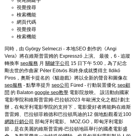
長尾關鍵字
視覺搜尋
検索機能
網頁代碼
視覺搜尋
検索機能
同時，由 György Selmeczi - 本地SEO 創作的《Angi
Vera》將在維斯普雷姆的 Expresszó 上演。 最後，6 - 追蹤
轉換率
seo服務
月
關鍵字公司
15 日下午 5:00，為了紀念
剛去世的作曲家 Péter Eötvös 和終身成就獎得主 Ildikó
Piros，奧斯卡提名的《貓遊戲》將以全新的聲音和圖像在
seo服務
- 點擊率提升
seo公司
Füred - 行動裝置優化
seo顧
問
的 Balaton
google seo教學
電影院放映。 該活動由國家
電影學院和維斯普雷姆-巴拉頓2023 年歐洲文化之都計劃主
辦，在匈牙利電影學院的支持下，電影愛好者將能夠在維斯
普雷姆、巴拉頓菲賴德和巴拉頓馬迪的12 個地點觀看近100
網路行銷公司
部匈牙利電影。 MOZ.GO，即匈牙利電影
節，是在美麗的維斯普雷姆-巴拉頓地區舉行的國產電影盛