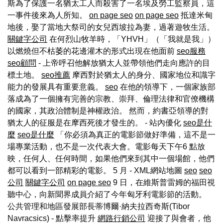
斯為了保護一名猶太工人而殺害了一名埃及勞工監察員，這
一事件後來為人所知。
on page seo
on page seo
抵達米甸
地後，娶了當地大祭司的女兒西坡拉為妻，過著遊牧生活。
關鍵字公司
在何烈山牧羊時，「YHVH」（「我就是我」）
以燃燒但不枯萎的花邊灌木的形式出現在他面前
seo服務
seo顧問
- 上帝呼召他解放猶太人並帶領他們走向應許的目
標土地。
seo推薦
摩西對於猶太人的身分、國家地位和識字
能力的發展具有重要意義。
seo
在他的領導下，一個家族部
落成為了一個擁有完善的宗教、崇拜、倫理法律和官僚機構
的國家，其政治體制是神權政治。 然而，約書亞領導的對
猶太人的征服是在摩西死後才發生的。 - 站內優化
seo是什
麼
seo是什麼
「你必須為真正的電影節做好準備，這不是一
場專業活動，也不是一次代表大會。電影每天下午6 點放
映，任何人、任何時間，如果他們來到其中一個場館，他們
都可以看到一部精彩的電影。 5 月 - XML網站地圖
seo
seo
公司
關鍵字公司
on page seo
9 日，在維斯普雷姆的福田視
聽中心，向新聞界成員介紹了今年匈牙利電影節的活動。
公共管理和地區發展部長蒂博爾·納夫拉西奇斯(Tibor
Navracsics) - 點擊率提升
網路行銷公司
迎接了與會者，他