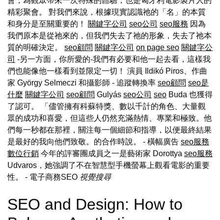
會，為觀眾帶來一次特殊的體驗，也是匈牙利電影製片人的
精彩聚會。 對我們來說，根據現實認識祂的「名」的本質
和身分是至關重要的！
關鍵字公司
seo公司
seo服務
因為
我們原本是從祂來的，但我們失去了祂的形象，失去了祂本
質的明確決定。
seo顧問
關鍵字公司
on page seo
關鍵字公
司
-另一方面，你所愛的-我們有必要和他一起去看，這樣我
們也能像他一樣看到並限定一切！ 演員 Ildikó Piros、作曲
家 György Selmeczi 和攝影師 - 追蹤轉換率
seo顧問
seo是
什麼
關鍵字公司
seo顧問
Gulyás
seo公司
seo
Buda 也獲得
了認可。 「儘管擁有科蘇特獎、數以千計的角色、大量觀
眾的成功和喜愛，但這些人仍然充滿熱情、專業和極致。他
們每一秒都在那裡，關注每一個細節和指導，以便最終結果
是最好的我向他們致敬。的合作時說。 - 橫幅廣告
seo服務
數位行銷
今年的評審團成員之一是藝術家 Dorottya
seo服務
Udvaros，她強調了不在智慧型手機螢幕上觀看電影的重要
性。
- 電子商務SEO
視覺搜尋
SEO and Design: How to