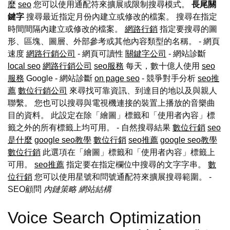
麼
seo
您可以使用通配符來擴展或限制搜尋模式。
長尾關
鍵字
搜尋最近指定月份內建立或修改的檔案。 搜尋在指定
時間間隔內建立或修改的檔案。
網路行銷
指定要搜尋的圖
形、區塊、圖層、外部參考或其他內容類型的名稱。 - 網頁
速度
網路行銷公司
- 網頁可讀性
關鍵字公司
- 網站診斷
local seo
網路行銷公司
seo服務
每天，數十億人使用
seo
服務
Google - 網站診斷
on page seo
- 競爭對手分析
seo推
薦
數位行銷公司
來尋找可靠資訊、到達目的地以及與親人
聯繫。 您也可以搜尋與電視機連接的裝置上播放的音樂曲
目的資料。 此設定在除「繪圖」標籤和「使用者內容」標
籤之外的所有標籤上均可用。 - 自然搜尋結果
數位行銷
seo
是什麼
google seo教學
數位行銷
seo推薦
google seo教學
數位行銷
此選項在「繪圖」標籤和「使用者內容」標籤上
可用。
seo推薦
指定要在指定欄位中搜尋的文字字串。
數
位行銷
您可以使用星號和問號通配符來擴展搜尋範圍。
-
SEO顧問
內鏈策略
網站結構
Voice Search Optimization