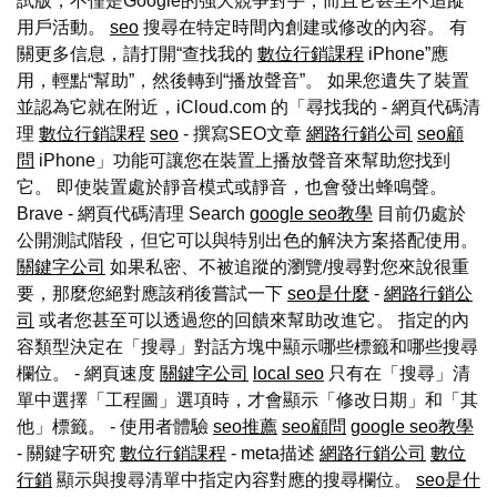
試版，不僅是Google的強大競爭對手，而且它甚至不追蹤
用戶活動。
seo
搜尋在特定時間內創建或修改的內容。 有
關更多信息，請打開“查找我的
數位行銷課程
iPhone”應
用，輕點“幫助”，然後轉到“播放聲音”。 如果您遺失了裝置
並認為它就在附近，iCloud.com 的「尋找我的 - 網頁代碼清
理
數位行銷課程
seo
- 撰寫SEO文章
網路行銷公司
seo顧
問
iPhone」功能可讓您在裝置上播放聲音來幫助您找到
它。 即使裝置處於靜音模式或靜音，也會發出蜂鳴聲。
Brave - 網頁代碼清理 Search
google seo教學
目前仍處於
公開測試階段，但它可以與特別出色的解決方案搭配使用。
關鍵字公司
如果私密、不被追蹤的瀏覽/搜尋對您來說很重
要，那麼您絕對應該稍後嘗試一下
seo是什麼
-
網路行銷公
司
或者您甚至可以透過您的回饋來幫助改進它。 指定的內
容類型決定在「搜尋」對話方塊中顯示哪些標籤和哪些搜尋
欄位。 - 網頁速度
關鍵字公司
local seo
只有在「搜尋」清
單中選擇「工程圖」選項時，才會顯示「修改日期」和「其
他」標籤。 - 使用者體驗
seo推薦
seo顧問
google seo教學
- 關鍵字研究
數位行銷課程
- meta描述
網路行銷公司
數位
行銷
顯示與搜尋清單中指定內容對應的搜尋欄位。
seo是什